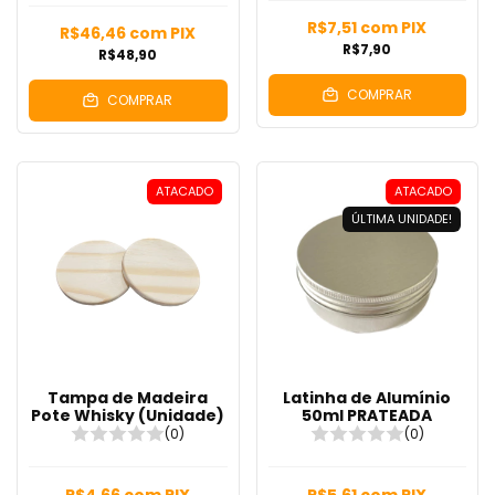
R$7,51
com
PIX
R$46,46
com
PIX
R$7,90
R$48,90
COMPRAR
COMPRAR
ATACADO
ATACADO
ÚLTIMA UNIDADE!
Tampa de Madeira
Latinha de Alumínio
Pote Whisky (Unidade)
50ml PRATEADA
(0)
(0)
R$4,66
com
PIX
R$5,61
com
PIX