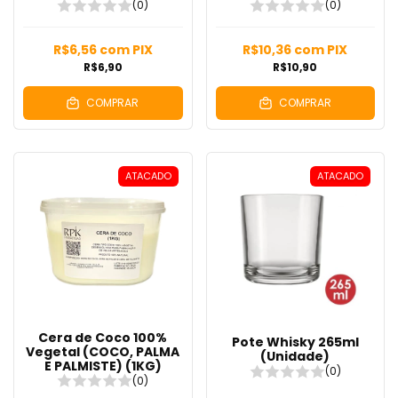
(0)
(0)
R$6,56
com
PIX
R$10,36
com
PIX
R$6,90
R$10,90
COMPRAR
COMPRAR
ATACADO
ATACADO
Cera de Coco 100%
Pote Whisky 265ml
Vegetal (COCO, PALMA
(Unidade)
E PALMISTE) (1KG)
(0)
(0)