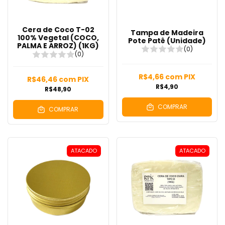
Cera de Coco T-02
Tampa de Madeira
100% Vegetal (COCO,
Pote Patê (Unidade)
PALMA E ARROZ) (1KG)
(0)
(0)
R$4,66
com
PIX
R$46,46
com
PIX
R$4,90
R$48,90
COMPRAR
COMPRAR
ATACADO
ATACADO