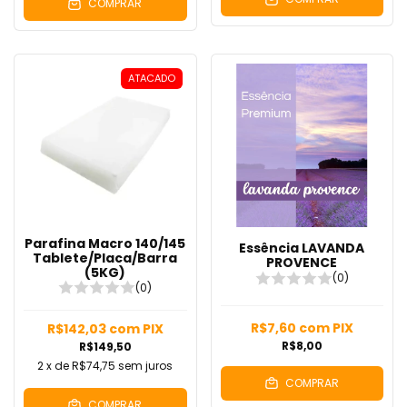
COMPRAR
ATACADO
Parafina Macro 140/145
Essência LAVANDA
Tablete/Placa/Barra
PROVENCE
(5KG)
(0)
(0)
R$7,60
com
PIX
R$142,03
com
PIX
R$8,00
R$149,50
2
x de
R$74,75
sem juros
COMPRAR
COMPRAR