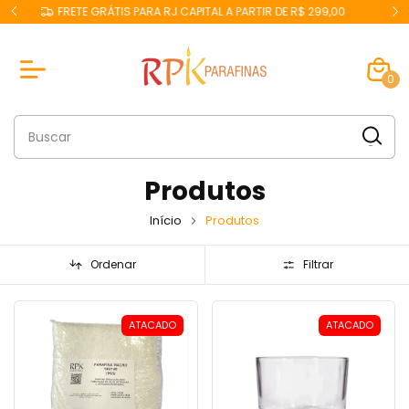
299,00
GANHE 5% OFF NO PIX
0
Produtos
Início
Produtos
Ordenar
Filtrar
ATACADO
ATACADO