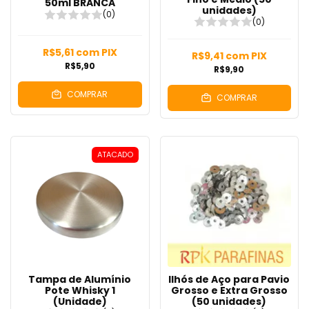
50ml BRANCA
unidades)
(0)
(0)
R$5,61
com
PIX
R$9,41
com
PIX
R$5,90
R$9,90
COMPRAR
COMPRAR
ATACADO
Tampa de Alumínio
Ilhós de Aço para Pavio
Pote Whisky 1
Grosso e Extra Grosso
(Unidade)
(50 unidades)