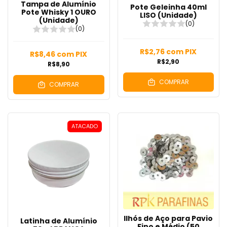
Tampa de Alumínio
Pote Geleinha 40ml
Pote Whisky 1 OURO
LISO (Unidade)
(Unidade)
(0)
(0)
R$2,76
com
PIX
R$8,46
com
PIX
R$2,90
R$8,90
COMPRAR
COMPRAR
ATACADO
Ilhós de Aço para Pavio
Latinha de Alumínio
Fino e Médio (50