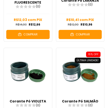
Corante Pó LARANJA
FLUORESCENTE
(0)
(0)
R$12,03
com
PIX
R$10,41
com
PIX
R$14,90
R$12,66
R$12,90
R$10,96
COMPRAR
COMPRAR
15
%
OFF
ÚLTIMA UNIDADE!
Corante Pó VIOLETA
Corante Pó SALMÃO
(0)
(0)