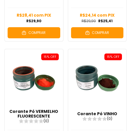
R$28,41
com
PIX
R$24,14
com
PIX
R$29,90
R$29,90
R$25,41
COMPRAR
COMPRAR
15
%
OFF
15
%
OFF
Corante Pó VERMELHO
Corante Pó VINHO
FLUORESCENTE
(0)
(0)