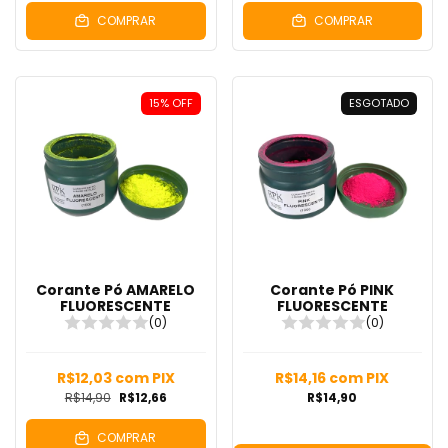
COMPRAR
COMPRAR
15
%
OFF
ESGOTADO
Corante Pó AMARELO
Corante Pó PINK
FLUORESCENTE
FLUORESCENTE
(0)
(0)
R$12,03
com
PIX
R$14,16
com
PIX
R$14,90
R$12,66
R$14,90
COMPRAR