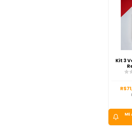
Kit 3 V
R
R$71
ME 