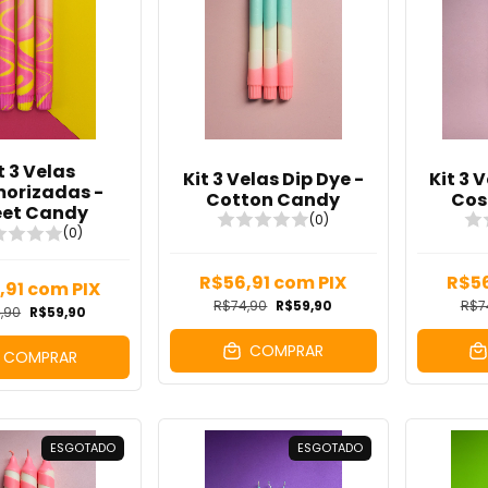
t 3 Velas
Kit 3 Velas Dip Dye -
Kit 3 
orizadas -
Cotton Candy
Cos
et Candy
(0)
(0)
R$56,91
com
PIX
R$5
,91
com
PIX
R$74,90
R$59,90
R$7
,90
R$59,90
COMPRAR
COMPRAR
ESGOTADO
ESGOTADO