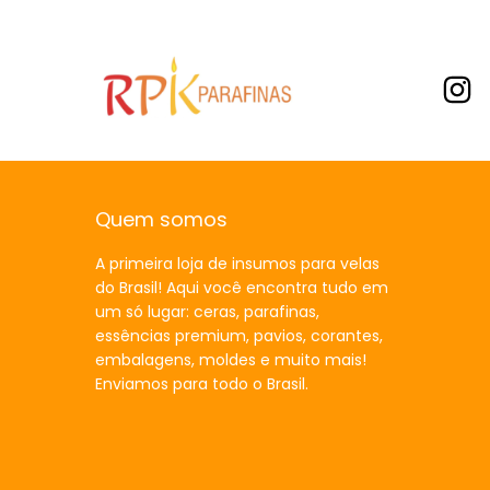
Quem somos
A primeira loja de insumos para velas
do Brasil! Aqui você encontra tudo em
um só lugar: ceras, parafinas,
essências premium, pavios, corantes,
embalagens, moldes e muito mais!
Enviamos para todo o Brasil.