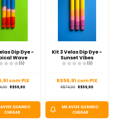
Velas Dip Dye -
Kit 3 Velas Dip Dye -
pical Wave
Sunset Vibes
(0)
(0)
6,91
com
PIX
R$56,91
com
PIX
4,90
R$59,90
R$74,90
R$59,90
 AVISE QUANDO
ME AVISE QUANDO
CHEGAR
CHEGAR