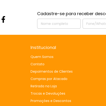
Cadastre-se para receber desc
Institucional
Quem Somos
Contato
Depoimentos de Clientes
Compras por Atacado
Retirada na Loja
Trocas e Devoluções
Promoções e Descontos