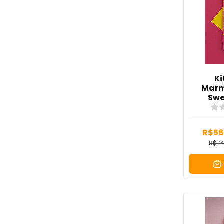
Ki
Marm
Swe
R$56
R$74