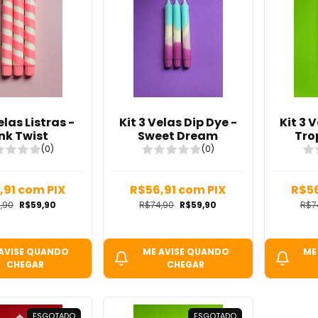
elas Listras -
Kit 3 Velas Dip Dye -
Kit 3 
nk Twist
Sweet Dream
Tro
(0)
(0)
,91
com
PIX
R$56,91
com
PIX
R$5
,90
R$59,90
R$74,90
R$59,90
R$7
AVISE QUANDO
ME AVISE QUANDO
ME
CHEGAR
CHEGAR
ESGOTADO
ESGOTADO