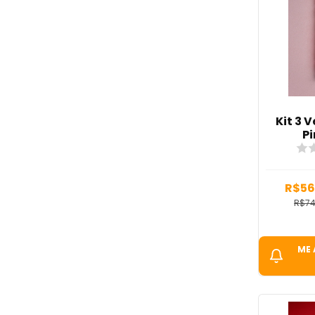
Kit 3 V
Pi
R$56
R$74
ME 