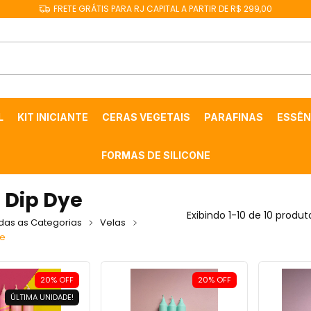
FRETE GRÁTIS PARA RJ CAPITAL A PARTIR DE R$ 299,00
L
KIT INICIANTE
CERAS VEGETAIS
PARAFINAS
ESSÊN
FORMAS DE SILICONE
 Dip Dye
Exibindo 1-10 de 10 produt
das as Categorias
Velas
ye
20
%
OFF
20
%
OFF
ÚLTIMA UNIDADE!