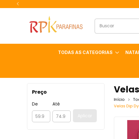
TODAS AS CATEGORIAS
NATA
Velas
Preço
Início
To
De
Até
Velas Dip D
Aplicar