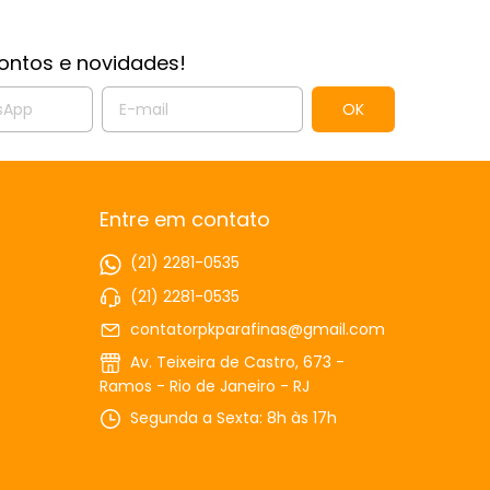
ontos e novidades!
Entre em contato
(21) 2281-0535
(21) 2281-0535
contatorpkparafinas@gmail.com
Av. Teixeira de Castro, 673 -
Ramos - Rio de Janeiro - RJ
Segunda a Sexta: 8h às 17h