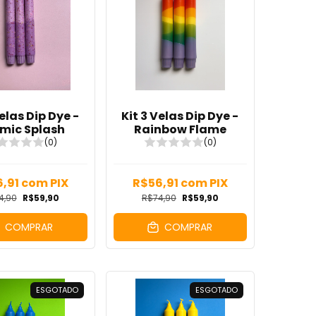
Velas Dip Dye -
Kit 3 Velas Dip Dye -
mic Splash
Rainbow Flame
(0)
(0)
6,91
com
PIX
R$56,91
com
PIX
4,90
R$59,90
R$74,90
R$59,90
COMPRAR
COMPRAR
ESGOTADO
ESGOTADO