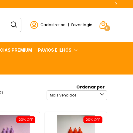
Cadastre-se
|
Fazer login
0
CIAS PREMIUM
PAVIOS E ILHÓS
Ordenar por
os
20
%
OFF
20
%
OFF