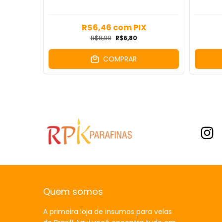
R$6,46
com
PIX
R$8,00
R$6,80
COMPRAR
Quem somos
A primeira loja de insumos para velas