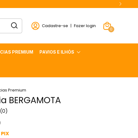
Cadastre-se
|
Fazer login
0
CIAS PREMIUM
PAVIOS E ILHÓS
cias Premium
ia BERGAMOTA
(0)
0
PIX