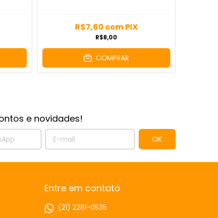
R$7,60
com
PIX
R$8,00
COMPRAR
ontos e novidades!
Entre em contato
(21) 2281-0535