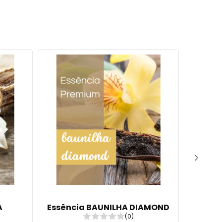
A
Essência BAUNILHA DIAMOND
E
(0)