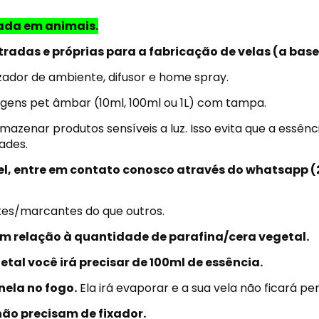
tada em animais.
adas e próprias para a fabricação de velas (a base 
dor de ambiente, difusor e home spray.
ens pet âmbar (10ml, 100ml ou 1L) com tampa.
zenar produtos sensíveis a luz. Isso evita que a essên
ades.
vel, entre em contato conosco através do whatsapp
(
tes/marcantes do que outros.
 relação à quantidade de parafina/cera vegetal.
tal você irá precisar de 100ml de essência.
ela no fogo.
Ela irá evaporar e a sua vela não ficará p
ão precisam de fixador.