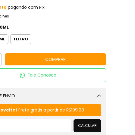
nto
pagando com Pix
alhes
10ML
0ML
1 LITRO
Fale Conosco
E ENVIO
Alterar CEP
oveite!
Frete grátis a partir de
R$199,00
CALCULAR