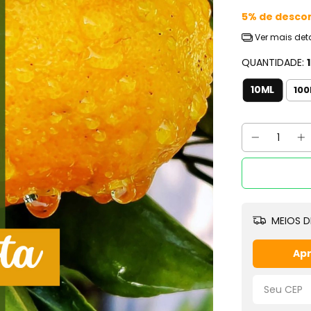
5% de desco
Ver mais det
QUANTIDADE:
10ML
10
MEIOS D
Apr