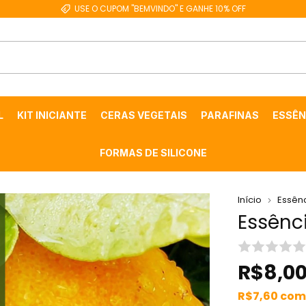
USE O CUPOM "BEMVINDO" E GANHE 10% OFF
L
KIT INICIANTE
CERAS VEGETAIS
PARAFINAS
ESSÊN
FORMAS DE SILICONE
Início
Essên
Essênc
R$8,0
R$7,60
com