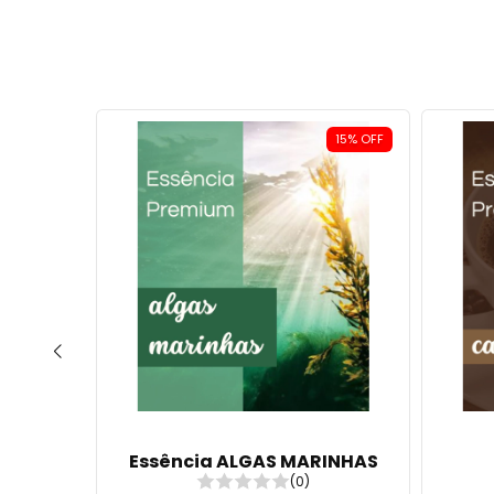
15
%
OFF
ÃO
Essência ALGAS MARINHAS
(0)