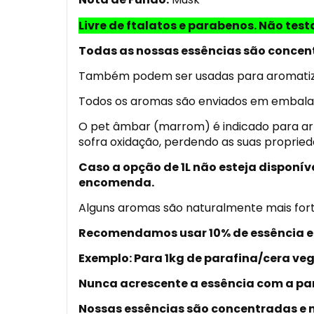
Livre de ftalatos e parabenos. Não tes
Todas as nossas essências são concentr
Também podem ser usadas para aromatiza
Todos os aromas são enviados em embalag
O pet âmbar (marrom) é indicado para arma
sofra oxidação, perdendo as suas propried
Caso a opção de 1L não esteja disponí
encomenda.
Alguns aromas são naturalmente mais for
Recomendamos usar 10% de essência em
Exemplo: Para 1kg de parafina/cera vege
Nunca acrescente a essência com a pan
Nossas essências são concentradas e n