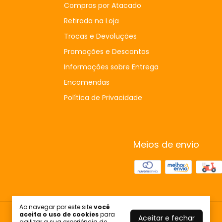
Compras por Atacado
Retirada na Loja
Trocas e Devoluções
Promoções e Descontos
Informações sobre Entrega
Encomendas
Política de Privacidade
Meios de envio
Ao navegar por este site
você
aceita o uso de cookies
para
Aceitar e fechar
agilizar a sua experiência de