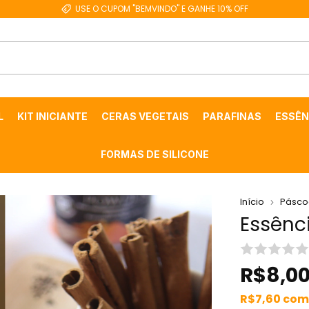
USE O CUPOM "BEMVINDO" E GANHE 10% OFF
L
KIT INICIANTE
CERAS VEGETAIS
PARAFINAS
ESSÊN
FORMAS DE SILICONE
Início
Pásco
Essênc
R$8,0
R$7,60
com