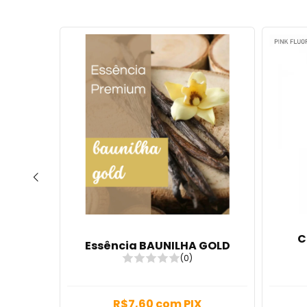
15
%
OFF
ETA
C
Essência BAUNILHA GOLD
(0)
X
R$7,60
com
PIX