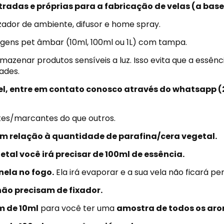
adas e próprias para a fabricação de velas (a base 
dor de ambiente, difusor e home spray.
ens pet âmbar (10ml, 100ml ou 1L) com tampa.
zenar produtos sensíveis a luz. Isso evita que a essên
ades.
vel, entre em contato conosco através do whatsapp
(
tes/marcantes do que outros.
 relação à quantidade de parafina/cera vegetal.
tal você irá precisar de 100ml de essência.
ela no fogo.
Ela irá evaporar e a sua vela não ficará p
ão precisam de fixador.
 de 10ml
para você ter uma
amostra de todos os aro