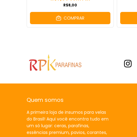
R$8,00
COMPRAR
Quem somos
A primeira loja de insumos para velas
do Brasil! Aqui você encontra tudo em
um só lugar: ceras, parafinas,
essências premium, pavios, corantes,