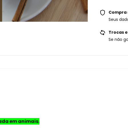
Compra 
Seus dad
Trocas e
Se não go
tada em animais.