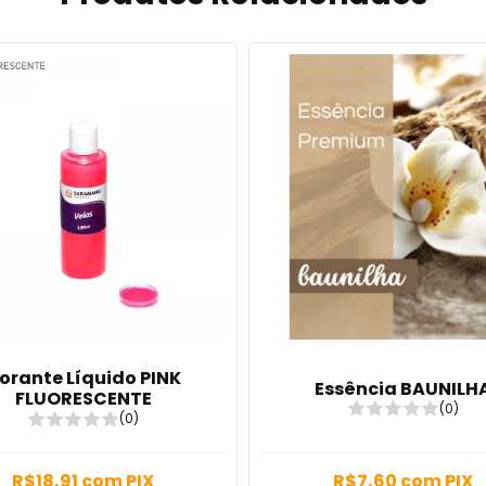
orante Líquido PINK
Essência BAUNILH
FLUORESCENTE
(0)
(0)
R$18,91
com
PIX
R$7,60
com
PIX