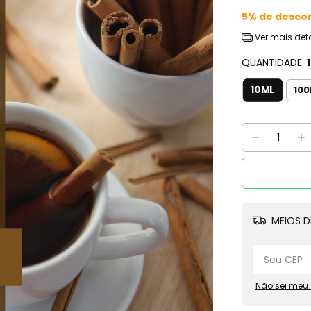
5% de desco
Ver mais det
QUANTIDADE:
10ML
10
MEIOS D
Não sei meu