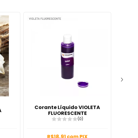
Corante Líquido VIOLETA
A
Cor
FLUORESCENTE
(0)
R$18,91
com
PIX