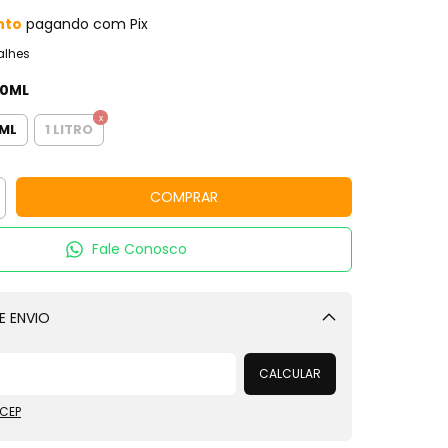
nto
pagando com Pix
alhes
10ML
0ML
1 LITRO
Fale Conosco
E ENVIO
Alterar CEP
CALCULAR
 CEP