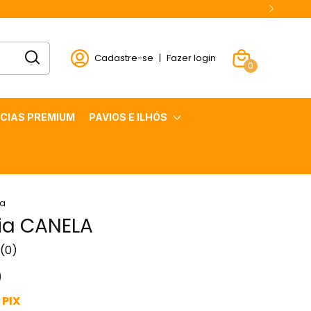
Cadastre-se
|
Fazer login
0
CIAS PREMIUM
PAVIOS E ILHÓS
a
ia CANELA
(0)
0
PIX