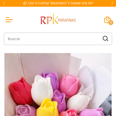
USE O CUPOM "BEMVINDO" E GANHE 10% OFF
0