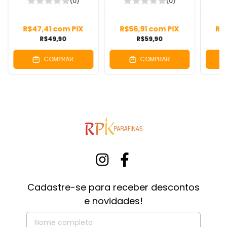
(0)
(0)
R$47,41
com
PIX
R$56,91
com
PIX
R$
R$49,90
R$59,90
COMPRAR
COMPRAR
Cadastre-se para receber descontos
e novidades!