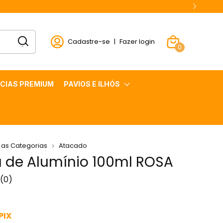
Cadastre-se
|
Fazer login
0
CIAS PREMIUM
PAVIOS E ILHÓS
 as Categorias
Atacado
a de Alumínio 100ml ROSA
(0)
PIX