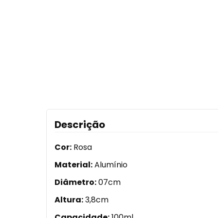
Descrição
Cor:
Rosa
Material:
Alumínio
Diâmetro:
07cm
Altura:
3,8cm
Capacidade:
100ml