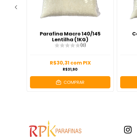
100%
Parafina Macro 140/145
C
LMA E
Lentilha (1KG)
(0)
R$30,31
com
PIX
X
R$31,90
COMPRAR