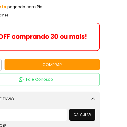
nto
pagando com Pix
alhes
OFF comprando 30 ou mais!
Fale Conosco
E ENVIO
Alterar CEP
CALCULAR
 CEP