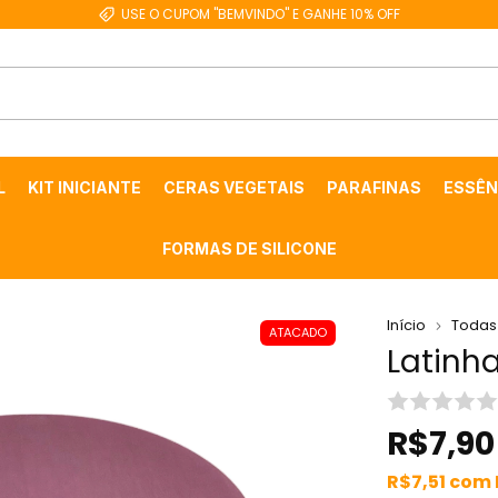
USE O CUPOM "BEMVINDO" E GANHE 10% OFF
L
KIT INICIANTE
CERAS VEGETAIS
PARAFINAS
ESSÊN
FORMAS DE SILICONE
Início
Todas
ATACADO
Latinh
R$7,90
R$7,51
com