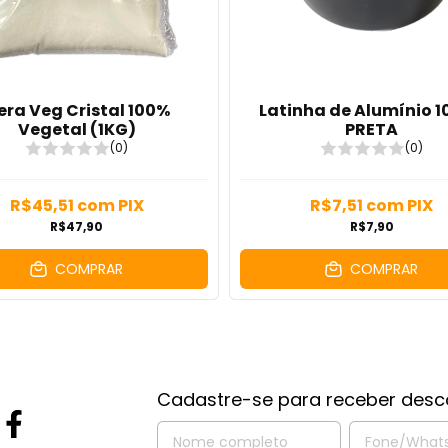
era Veg Cristal 100%
Latinha de Alumínio 
Vegetal (1KG)
PRETA
(0)
(0)
R$45,51
com
PIX
R$7,51
com
PIX
R$47,90
R$7,90
COMPRAR
COMPRAR
Cadastre-se para receber desc