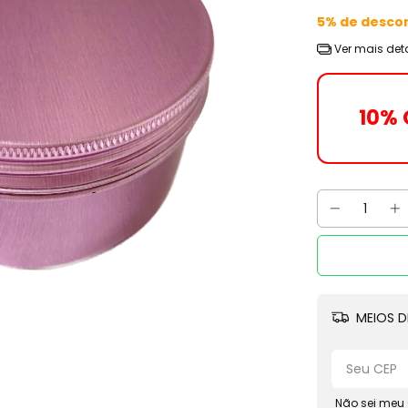
5% de desco
Ver mais det
10% 
MEIOS D
Não sei meu