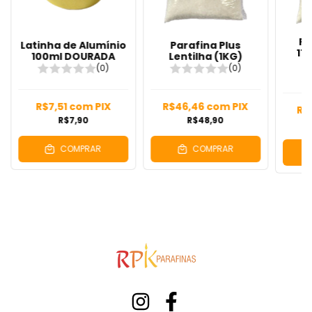
Pa
Latinha de Alumínio
Parafina Plus
17
100ml DOURADA
Lentilha (1KG)
(0)
(0)
R$7,51
com
PIX
R$46,46
com
PIX
R$
R$7,90
R$48,90
COMPRAR
COMPRAR