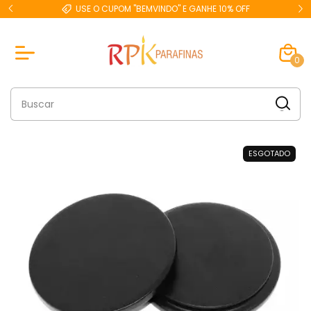
USE O CUPOM "BEMVINDO" E GANHE 10% OFF
0
ESGOTADO